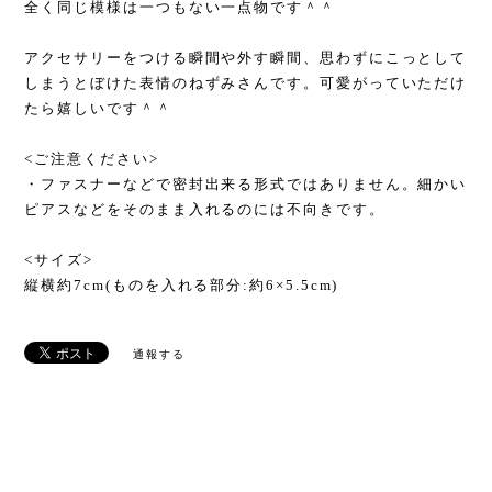
全く同じ模様は一つもない一点物です＾＾
アクセサリーをつける瞬間や外す瞬間、思わずにこっとして
しまうとぼけた表情のねずみさんです。可愛がっていただけ
たら嬉しいです＾＾
<ご注意ください>
・ファスナーなどで密封出来る形式ではありません。細かい
ピアスなどをそのまま入れるのには不向きです。
<サイズ>
縦横約7cm(ものを入れる部分:約6×5.5cm)
通報する