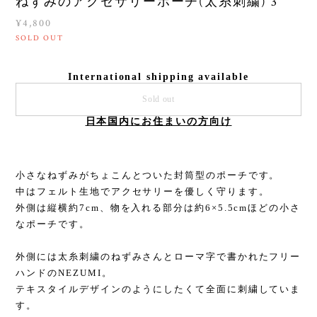
ねずみのアクセサリーポーチ(太糸刺繍) 3
¥4,800
SOLD OUT
International shipping available
Sold out
日本国内にお住まいの方向け
小さなねずみがちょこんとついた封筒型のポーチです。
中はフェルト生地でアクセサリーを優しく守ります。
外側は縦横約7cm、物を入れる部分は約6×5.5cmほどの小さ
なポーチです。
外側には太糸刺繍のねずみさんとローマ字で書かれたフリー
ハンドのNEZUMI。
テキスタイルデザインのようにしたくて全面に刺繍していま
す。