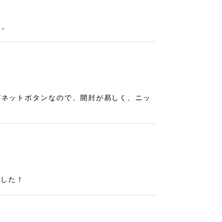
た。
グネットボタンなので、開封が易しく、ニッ
ました！