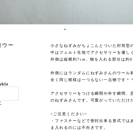
(ウー
小さなねずみがちょこんとついた封筒型
中はフェルト生地でアクセサリーを優し
外側は縦横約7cm、物を入れる部分は約6
外側にはランダムにねずみさんのウール
全く同じ模様は一つもない一点物です＾
able
アクセサリーをつける瞬間や外す瞬間、
のねずみさんです。可愛がっていただけ
け
<ご注意ください>
・ファスナーなどで密封出来る形式では
ま入れるのには不向きです。