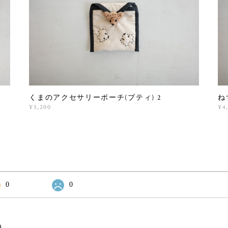
くまのアクセサリーポーチ(ブティ) 2
ね
¥5,200
¥4
0
0
)