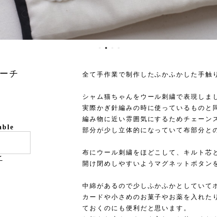
ーチ
全て手作業で制作したふかふかした手触
シャム猫ちゃんをウール刺繍で表現しま
実際かぎ針編みの時に使っているものと
編み物に近い雰囲気にするためチェーン
able
部分が少し立体的になっていて布部分と
布にウール刺繍をほどこして、キルト芯
け
開け閉めしやすいようマグネットボタン
中綿があるので少しふかふかとしていて
カードや小さめのお菓子やお薬を入れた
ておくのにも便利だと思います。