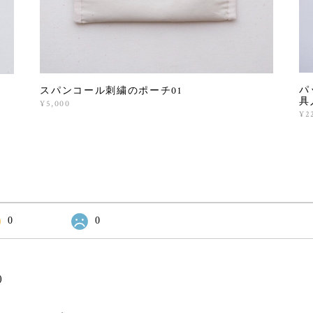
パ
スパンコール刺繍のポーチ01
具
¥5,000
¥2
0
0
)