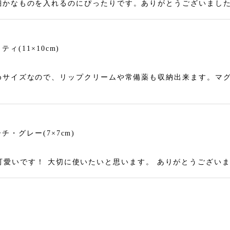
細かなものを入れるのにぴったりです。ありがとうございまし
(11×10cm)
めサイズなので、リップクリームや常備薬も収納出来ます。マ
・グレー(7×7cm)
 とても可愛いです！ 大切に使いたいと思います。 ありがとうござい
・マスタード(7×7cm)