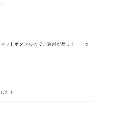
た。
グネットボタンなので、開封が易しく、ニッ
ました！