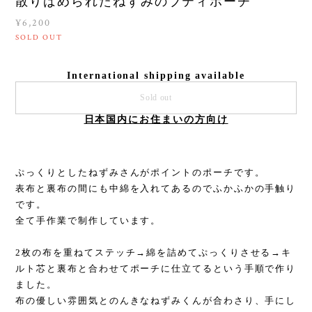
散りばめられたねずみのブティポーチ
¥6,200
SOLD OUT
International shipping available
Sold out
日本国内にお住まいの方向け
ぷっくりとしたねずみさんがポイントのポーチです。
表布と裏布の間にも中綿を入れてあるのでふかふかの手触り
です。
全て手作業で制作しています。
2枚の布を重ねてステッチ→綿を詰めてぷっくりさせる→キ
ルト芯と裏布と合わせてポーチに仕立てるという手順で作り
ました。
布の優しい雰囲気とのんきなねずみくんが合わさり、手にし