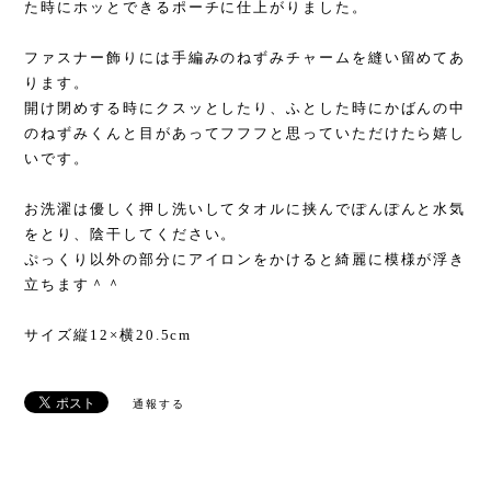
た時にホッとできるポーチに仕上がりました。
ファスナー飾りには手編みのねずみチャームを縫い留めてあ
ります。
開け閉めする時にクスッとしたり、ふとした時にかばんの中
のねずみくんと目があってフフフと思っていただけたら嬉し
いです。
お洗濯は優しく押し洗いしてタオルに挟んでぽんぽんと水気
をとり、陰干してください。
ぷっくり以外の部分にアイロンをかけると綺麗に模様が浮き
立ちます＾＾
サイズ縦12×横20.5cm
通報する