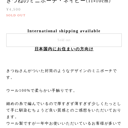
きつねのミニポーチ・ネイビー(11×10cm)
¥4,500
SOLD OUT
International shipping available
Sold out
日本国内にお住まいの方向け
きつねさんがついた封筒のようなデザインのミニポーチで
す。
ウール100%で柔らかい手触りです。
細めの糸で編んでいるので厚すぎず薄すぎず少しくたっとし
て手に馴染むちょうど良い質感とのご感想をいただいており
ます。
ウール製ですが一年中お使いいただいているお客様が多いで