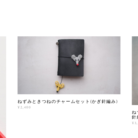
ねずみときつねのチャームセット(かぎ針編み)
¥2,400
ね
針
¥3