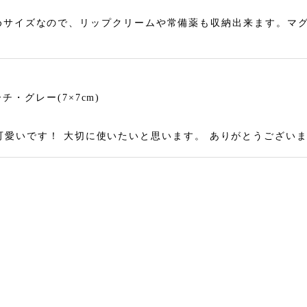
めサイズなので、リップクリームや常備薬も収納出来ます。マ
・グレー(7×7cm)
 とても可愛いです！ 大切に使いたいと思います。 ありがとうござい
・マスタード(7×7cm)
お迎えしたいと思っていました。今回とっても可愛いきつねさん
 包装も素敵で、大満足です。有難うございました！！