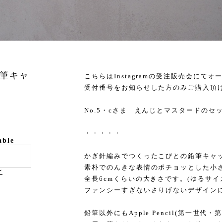
鉛筆キャ
こちらはInstagramの受注販売会に
受付番号をお知らせした方のみご購入頂
No.5・cさま えんじとマスタードのセ
・・・・・
able
かぎ針編みでつくったこびとの鉛筆キャ
素朴でのんきな表情のポチョッとした小
け
全長6cmくらいの大きさです。(ゆるサイズは
ファンシーすぎないさりげないデザイン
鉛筆以外にもApple Pencil(第一世