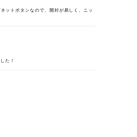
グネットボタンなので、開封が易しく、ニッ
ました！
をお迎えできて幸せです！！ 小さいのにと