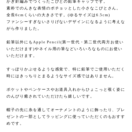
かぎ針編みでつくったこびとの鉛筆キャップです。
素朴でのんきな表情のポチョッとした小さなこびとさん。
全長6cmくらいの大きさです。(ゆるサイズは6.5cm)
ファンシーすぎないさりげないデザインになるように考えな
がら作りました。
鉛筆以外にもApple Pencil(第一世代・第二世代両方お使い
いただけます)やネイル用の筆などいろいろなものにお使い
いただけます。
すっぽりかぶせるような感覚で、特に鉛筆でご使用いただく
時にはきっちりとまるようなサイズ感ではありません。
ポケットやペンケースやお道具入れからひょこっと覗く姿に
のんびり癒されていただけたら嬉しいです。
帽子の先に糸を通してオーナメントのように飾ったり、プレ
ゼントの一部としてラッピングに使っていただくのもおすす
めです。