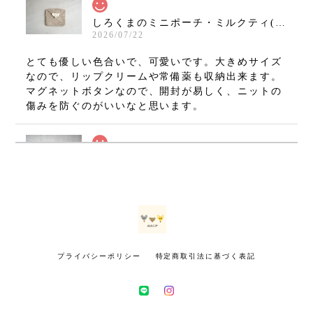
しろくまのミニポーチ・ミルクティ(11×10cm)
2026/07/22
とても優しい色合いで、可愛いです。大きめサイズ
なので、リップクリームや常備薬も収納出来ます。
マグネットボタンなので、開封が易しく、ニットの
傷みを防ぐのがいいなと思います。
ねずみのミニミニましかくポーチ・グレー(7×7cm)
2026/07/08
無事に手元に届いております(⁠•⁠‿⁠•⁠) とても可愛いで
す！ 大切に使いたいと思います。 ありがとうござ
いました！
プライバシーポリシー
特定商取引法に基づく表記
きつねのミニミニましかくポーチ・マスタード(7×7cm)
2026/07/02