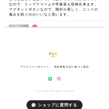
なので、リップクリームや常備薬も収納出来ます。
マグネットボタンなので、開封が易しく、ニットの
傷みを防ぐのがいいなと思います。
ねずみのミニミニましかくポーチ・グレー(7×7cm)
2026/07/08
無事に手元に届いております(⁠•⁠‿⁠•⁠) とても可愛いで
す！ 大切に使いたいと思います。 ありがとうござ
いました！
プライバシーポリシー
特定商取引法に基づく表記
きつねのミニミニましかくポーチ・マスタード(7×7cm)
2026/07/02
インスタで初めて拝見した時から、いつかお迎えし
© aaco shop All rights reserved.
たいと思っていました。今回とっても可愛いきつね
さんをお迎えできて幸せです！！ 小さいのにとても
ショップに質問する
丁寧に作られていて感動しました！！ 包装も素敵