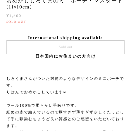
おめかししろくまのミニポーチ・マスタード
(11×10cm)
¥4,600
SOLD OUT
International shipping available
Sold out
日本国内にお住まいの方向け
しろくまさんがついた封筒のようなデザインのミニポーチで
す。
りぼんでおめかししています∞
ウール100%で柔らかい手触りです。
細めの糸で編んでいるので厚すぎず薄すぎず少しくたっとし
て手に馴染むちょうど良い質感とのご感想をいただいており
ます。