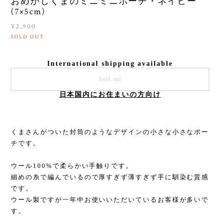
おめかしくまのミニミニポーチ・ネイビー
(7×5cm)
¥2,900
SOLD OUT
International shipping available
Sold out
日本国内にお住まいの方向け
くまさんがついた封筒のようなデザインの小さな小さなポー
チです。
ウール100%で柔らかい手触りです。
細めの糸で編んでいるので厚すぎず薄すぎず手に馴染む質感
です。
ウール製ですが一年中お使いいただいているお客様が多いで
す。