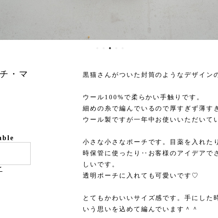
チ・マ
黒猫さんがついた封筒のようなデザイン
ウール100%で柔らかい手触りです。
細めの糸で編んでいるので厚すぎず薄す
ウール製ですが一年中お使いいただいて
able
小さな小さなポーチです。目薬を入れた
時保管に使ったり‥お客様のアイデアで
しいです。
け
透明ポーチに入れても可愛いです♡
とてもかわいいサイズ感です。手にした
いう思いを込めて編んでいます＾＾