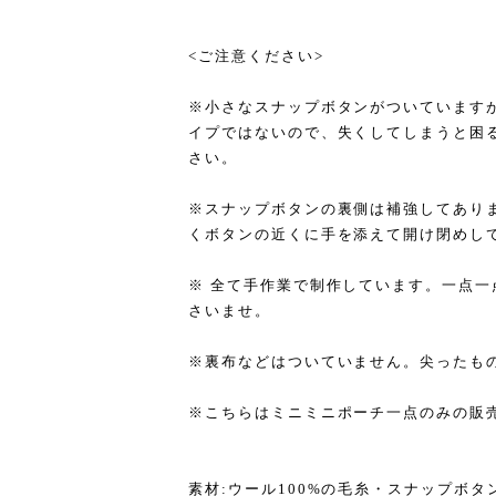
<ご注意ください>
※小さなスナップボタンがついています
イプではないので、失くしてしまうと困
さい。
※スナップボタンの裏側は補強してあり
くボタンの近くに手を添えて開け閉めし
※ 全て手作業で制作しています。一点
さいませ。
※裏布などはついていません。尖ったも
※こちらはミニミニポーチ一点のみの販
素材:ウール100%の毛糸・スナップボタ