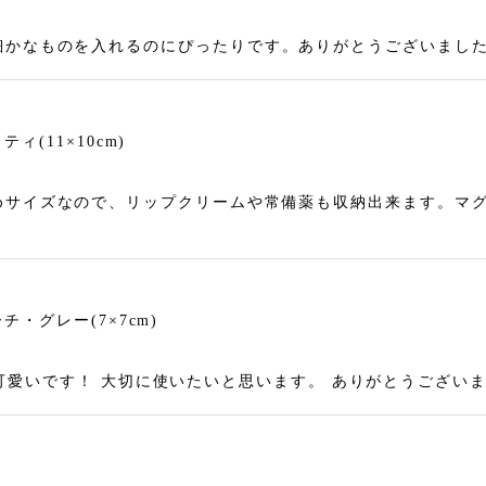
細かなものを入れるのにぴったりです。ありがとうございまし
(11×10cm)
めサイズなので、リップクリームや常備薬も収納出来ます。マ
・グレー(7×7cm)
 とても可愛いです！ 大切に使いたいと思います。 ありがとうござい
・マスタード(7×7cm)