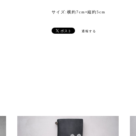
サイズ:横約7cm×縦約5cm
通報する