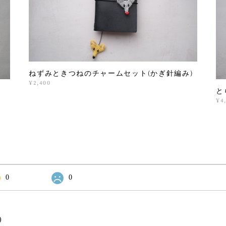
ねずみときつねのチャームセット(かぎ針編み)
¥2,400
と
¥4
0
0
)