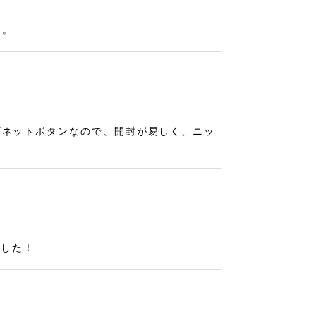
た。
グネットボタンなので、開封が易しく、ニッ
ました！