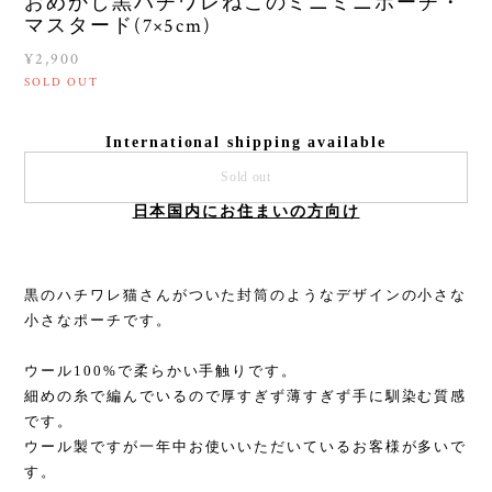
おめかし黒ハチワレねこのミニミニポーチ・
マスタード(7×5cm)
¥2,900
SOLD OUT
International shipping available
Sold out
日本国内にお住まいの方向け
黒のハチワレ猫さんがついた封筒のようなデザインの小さな
小さなポーチです。
ウール100%で柔らかい手触りです。
細めの糸で編んでいるので厚すぎず薄すぎず手に馴染む質感
です。
ウール製ですが一年中お使いいただいているお客様が多いで
す。