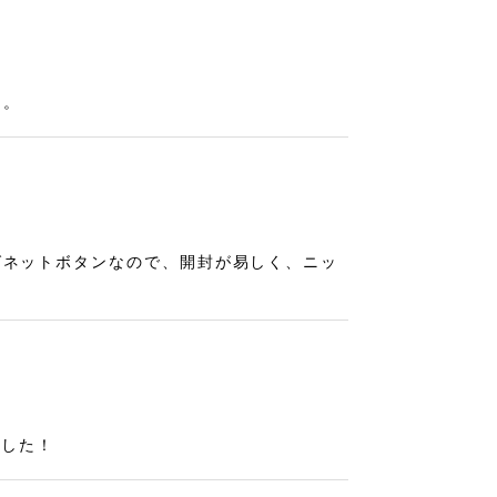
た。
グネットボタンなので、開封が易しく、ニッ
ました！