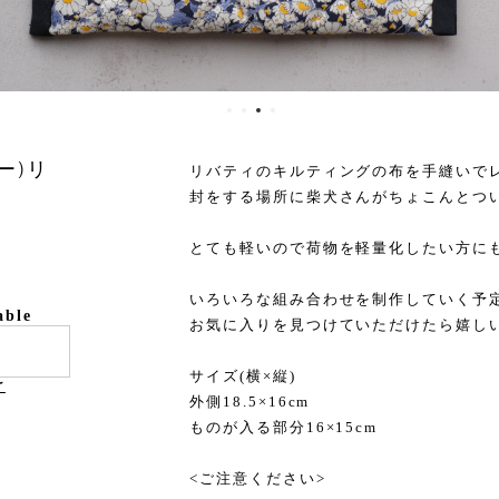
ー)リ
リバティのキルティングの布を手縫いで
封をする場所に柴犬さんがちょこんとつ
とても軽いので荷物を軽量化したい方に
いろいろな組み合わせを制作していく予
able
お気に入りを見つけていただけたら嬉し
サイズ(横×縦)
け
外側18.5×16cm
ものが入る部分16×15cm
<ご注意ください>