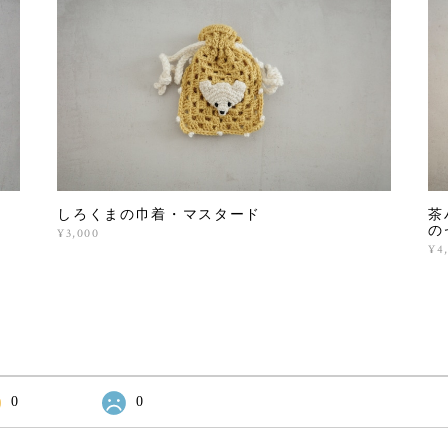
しろくまの巾着・マスタード
茶
の
¥3,000
¥4
0
0