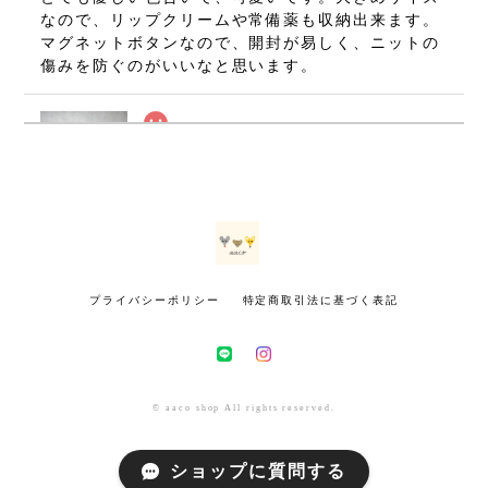
なので、リップクリームや常備薬も収納出来ます。
マグネットボタンなので、開封が易しく、ニットの
傷みを防ぐのがいいなと思います。
ねずみのミニミニましかくポーチ・グレー(7×7cm)
2026/07/08
無事に手元に届いております(⁠•⁠‿⁠•⁠) とても可愛いで
す！ 大切に使いたいと思います。 ありがとうござ
いました！
プライバシーポリシー
特定商取引法に基づく表記
きつねのミニミニましかくポーチ・マスタード(7×7cm)
2026/07/02
インスタで初めて拝見した時から、いつかお迎えし
© aaco shop All rights reserved.
たいと思っていました。今回とっても可愛いきつね
さんをお迎えできて幸せです！！ 小さいのにとても
ショップに質問する
丁寧に作られていて感動しました！！ 包装も素敵