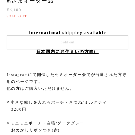
mさまオーダー品
¥6,100
SOLD OUT
International shipping available
Sold out
日本国内にお住まいの方向け
Instagramにて開催したセミオーダー会でが当選された方専
用のページです。
他の方はご購入いただけません。
⚪︎小さな癒しを入れるポーチ・きつね/ミルクティ
3200円
⚪︎ミニミニポーチ・白猫/ダークグレー
おめかしリボンつき(赤)