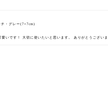
・グレー(7×7cm)
 とても可愛いです！ 大切に使いたいと思います。 ありがとうござい
・マスタード(7×7cm)
お迎えしたいと思っていました。今回とっても可愛いきつねさん
 包装も素敵で、大満足です。有難うございました！！
・マスタード(7×7cm)