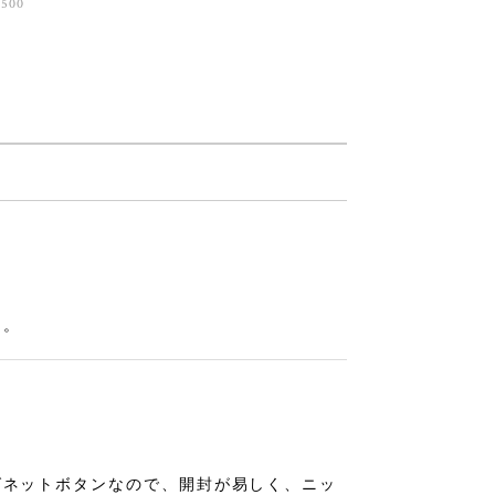
,500
た。
グネットボタンなので、開封が易しく、ニッ