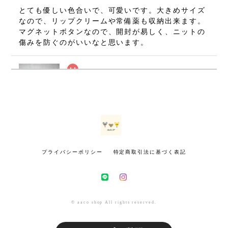
とても優しい色合いで、可愛いです。大きめサイズ
なので、リップクリームや常備薬も収納出来ます。
マグネットボタンなので、開封が易しく、ニットの
傷みを防ぐのがいいなと思います。
ねずみのミニミニましかくポーチ・グレー(7×7cm)
2026/07/08
無事に手元に届いております(⁠•⁠‿⁠•⁠) とても可愛いで
す！ 大切に使いたいと思います。 ありがとうござ
いました！
プライバシーポリシー
特定商取引法に基づく表記
きつねのミニミニましかくポーチ・マスタード(7×7cm)
2026/07/02
インスタで初めて拝見した時から、いつかお迎えし
© aaco shop All rights reserved.
たいと思っていました。今回とっても可愛いきつね
さんをお迎えできて幸せです！！ 小さいのにとても