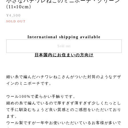
小さなハチワレねこのミニポーチ・グリーン
(11×10cm)
¥4,500
SOLD OUT
International shipping available
Sold out
日本国内にお住まいの方向け
細い糸で編んだハチワレねこさんがついた封筒のようなデザ
インのミニポーチです。
ウール100%で柔らかい手触りです。
細めの糸で編んでいるので厚すぎず薄すぎず少しくたっとし
て手に馴染むちょうど良い質感とのご感想をいただいており
ます。
ウール製ですが一年中お使いいただいているお客様が多いで