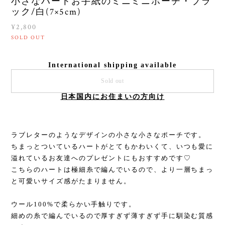
小さなハートお手紙のミニミニポーチ・ブラ
ック/白(7×5cm)
¥2,800
SOLD OUT
International shipping available
Sold out
日本国内にお住まいの方向け
ラブレターのようなデザインの小さな小さなポーチです。
ちまっとついているハートがとてもかわいくて、いつも愛に
溢れているお友達へのプレゼントにもおすすめです♡
こちらのハートは極細糸で編んでいるので、より一層ちまっ
と可愛いサイズ感がたまりません。
ウール100%で柔らかい手触りです。
細めの糸で編んでいるので厚すぎず薄すぎず手に馴染む質感