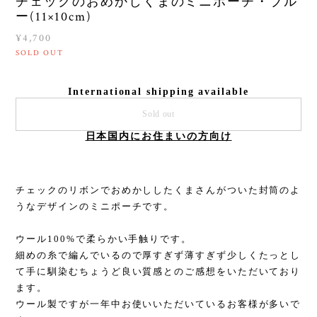
チェックのおめかしくまのミニポーチ・ブル
ー(11×10cm)
¥4,700
SOLD OUT
International shipping available
Sold out
日本国内にお住まいの方向け
チェックのリボンでおめかししたくまさんがついた封筒のよ
うなデザインのミニポーチです。
ウール100%で柔らかい手触りです。
細めの糸で編んでいるので厚すぎず薄すぎず少しくたっとし
て手に馴染むちょうど良い質感とのご感想をいただいており
ます。
ウール製ですが一年中お使いいただいているお客様が多いで