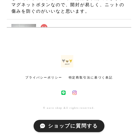
マグネットボタンなので、開封が易しく、ニットの
傷みを防ぐのがいいなと思います。
ねずみのミニミニましかくポーチ・グレー(7×7cm)
2026/07/08
無事に手元に届いております(⁠•⁠‿⁠•⁠) とても可愛いで
す！ 大切に使いたいと思います。 ありがとうござ
いました！
プライバシーポリシー
特定商取引法に基づく表記
きつねのミニミニましかくポーチ・マスタード(7×7cm)
2026/07/02
インスタで初めて拝見した時から、いつかお迎えし
© aaco shop All rights reserved.
たいと思っていました。今回とっても可愛いきつね
さんをお迎えできて幸せです！！ 小さいのにとても
ショップに質問する
丁寧に作られていて感動しました！！ 包装も素敵
で、大満足です。有難うございました！！