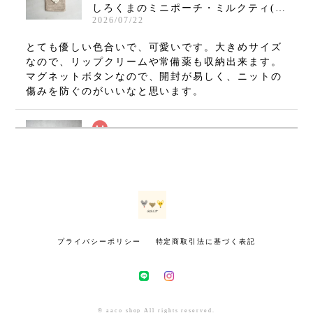
しろくまのミニポーチ・ミルクティ(11×10cm)
2026/07/22
とても優しい色合いで、可愛いです。大きめサイズ
なので、リップクリームや常備薬も収納出来ます。
マグネットボタンなので、開封が易しく、ニットの
傷みを防ぐのがいいなと思います。
ねずみのミニミニましかくポーチ・グレー(7×7cm)
2026/07/08
無事に手元に届いております(⁠•⁠‿⁠•⁠) とても可愛いで
す！ 大切に使いたいと思います。 ありがとうござ
いました！
プライバシーポリシー
特定商取引法に基づく表記
きつねのミニミニましかくポーチ・マスタード(7×7cm)
2026/07/02
インスタで初めて拝見した時から、いつかお迎えし
© aaco shop All rights reserved.