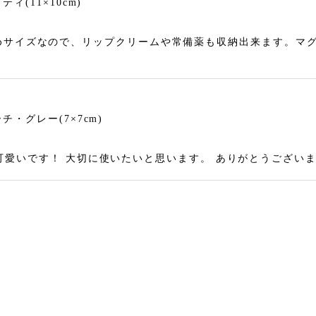
(11×10cm)
めサイズなので、リップクリームや常備薬も収納出来ます。マ
・グレー(7×7cm)
 とても可愛いです！ 大切に使いたいと思います。 ありがとうござい
・マスタード(7×7cm)
お迎えしたいと思っていました。今回とっても可愛いきつねさん
 包装も素敵で、大満足です。有難うございました！！