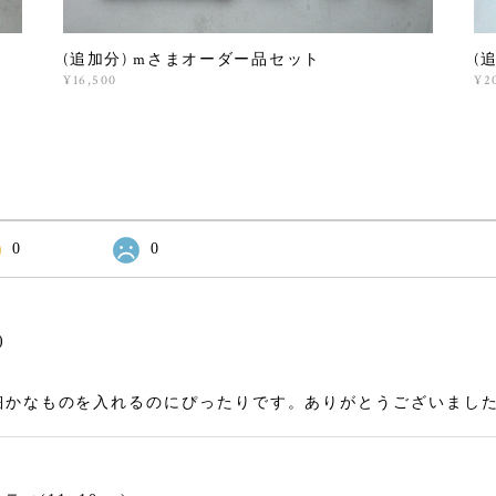
(追加分) mさまオーダー品セット
(
¥16,500
¥2
0
0
)
細かなものを入れるのにぴったりです。ありがとうございまし