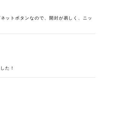
グネットボタンなので、開封が易しく、ニッ
ました！
をお迎えできて幸せです！！ 小さいのにと