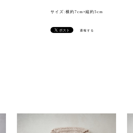
サイズ:横約7cm×縦約5cm
通報する