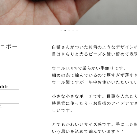
ニポー
白猫さんがついた封筒のようなデザイン
目はきらりと光るビーズを縫い留めて表
ウール100%で柔らかい手触りです。
細めの糸で編んでいるので厚すぎず薄す
ウール製ですが一年中お使いいただいて
able
小さな小さなポーチです。目薬を入れた
時保管に使ったり‥お客様のアイデアで
け
しいです。
とてもかわいいサイズ感です。手にした
いう思いを込めて編んでいます＾＾