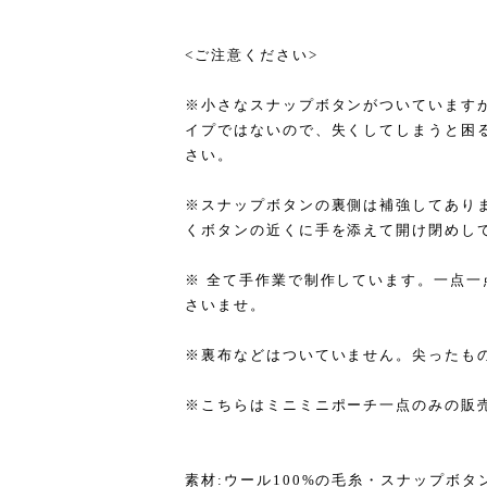
<ご注意ください>
※小さなスナップボタンがついています
イプではないので、失くしてしまうと困
さい。
※スナップボタンの裏側は補強してあり
くボタンの近くに手を添えて開け閉めし
※ 全て手作業で制作しています。一点
さいませ。
※裏布などはついていません。尖ったも
※こちらはミニミニポーチ一点のみの販
素材:ウール100%の毛糸・スナップボタ