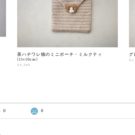
茶ハチワレ猫のミニポーチ・ミルクティ
グ
(11×10cm)
¥3
¥4,500
0
0