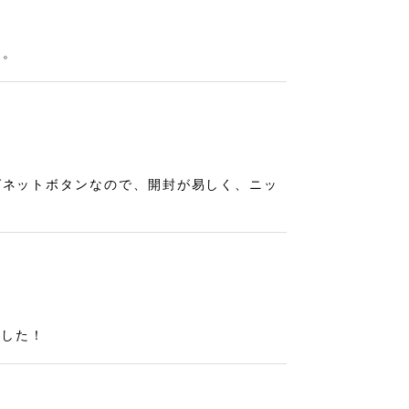
た。
グネットボタンなので、開封が易しく、ニッ
ました！