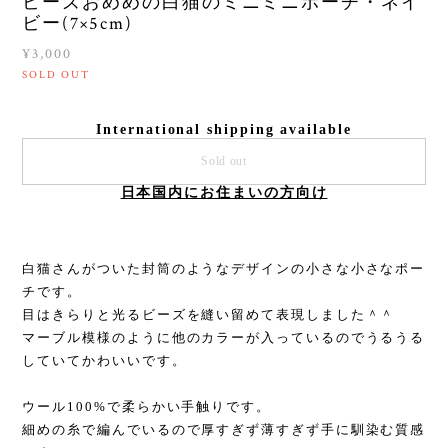
ビーズおめめの白猫のミニミニポーチ・ネイ
ビー(7×5cm)
¥3,000
SOLD OUT
International shipping available
Sold out
日本国内にお住まいの方向け
白猫さんがついた封筒のようなデザインの小さな小さなポー
チです。
目はきらりと光るビーズを縫い留めて表現しました＾＾
マーブル模様のように他のカラーが入っているのでうるうる
していてかわいいです。
ウール100%で柔らかい手触りです。
細めの糸で編んでいるので厚すぎず薄すぎず手に馴染む質感