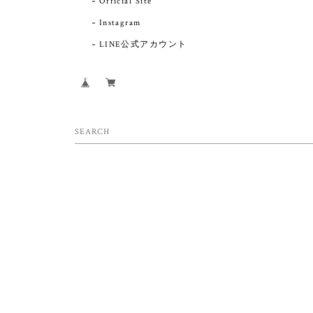
Official Site
ねずみのミニミニましかくポーチ・グレー(7×7cm)
2026/06/29
Instagram
ともすれば苦手な生き物になってしまうねずみを、
LINE公式アカウント
こんなに可愛く表現されるとは！甘くなり過ぎない
デザインが大人が持っていてもおかしくない【動物
モチーフ】なのでしょう。大切にします。
くまのミニミニましかくポーチ・ブラック(7×7cm)
2026/06/29
可愛いのはもちろんですが、丁寧な作りも嬉しく、
見るたびに癒されます。ラッピングも素敵です。
きつねのミニミニましかくポーチ・マスタード(7×7cm)
2026/06/28
きつねさんฅ^•ﻌ•^ฅ とってもかわいいです この度
も迅速丁寧なご対応ありがとうございました また奇