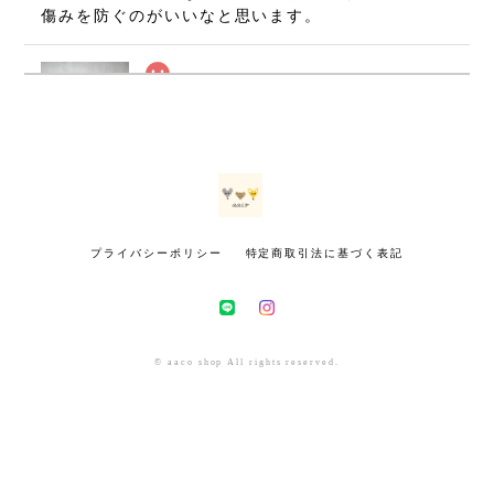
傷みを防ぐのがいいなと思います。
ねずみのミニミニましかくポーチ・グレー(7×7cm)
2026/07/08
無事に手元に届いております(⁠•⁠‿⁠•⁠) とても可愛いで
す！ 大切に使いたいと思います。 ありがとうござ
いました！
プライバシーポリシー
特定商取引法に基づく表記
きつねのミニミニましかくポーチ・マスタード(7×7cm)
2026/07/02
インスタで初めて拝見した時から、いつかお迎えし
© aaco shop All rights reserved.
たいと思っていました。今回とっても可愛いきつね
さんをお迎えできて幸せです！！ 小さいのにとても
丁寧に作られていて感動しました！！ 包装も素敵
で、大満足です。有難うございました！！