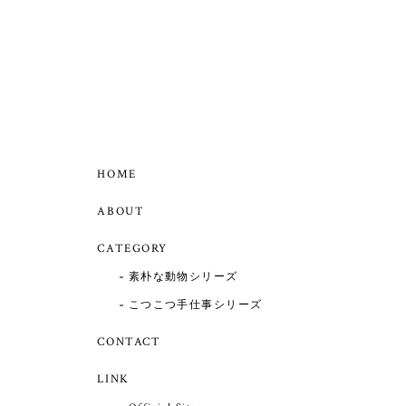
きつねのミニミニましかくポーチ・マスタード(7×7cm)
2026/06/29
クマ（コンビカラー）→ねずみ→クマ（単色）とく
れば、次は⁉️というタイミングできつねに縁があ
り、並べても可愛く、色もきれいでお顔もとても可
愛いです。
HOME
ABOUT
くまのミニミニましかくポーチ・キャメル(7×7cm)
2026/06/29
CATEGORY
クマのモチーフのものが好きな娘への贈り物に選び
素朴な動物シリーズ
ました。旅先や外出から戻ってから、アクセサリー
をなくさないように収納するのにピッタリなサイズ
こつこつ手仕事シリーズ
です。 娘もとても気に入ったようで、私も嬉しいで
す。
CONTACT
LINK